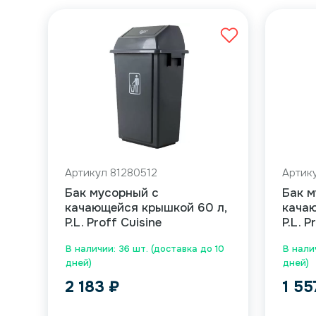
Артикул 81280512
Артик
Бак мусорный с
Бак м
качающейся крышкой 60 л,
качаю
P.L. Proff Cuisine
P.L. P
В наличии: 36 шт. (доставка до 10
В нали
дней)
дней)
2 183
₽
1 5