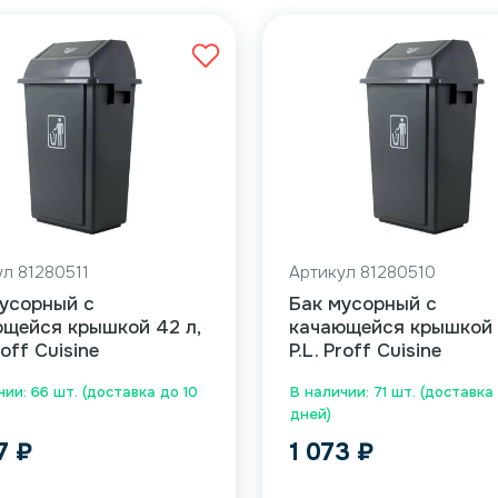
ул 81280511
Артикул 81280510
усорный с
Бак мусорный с
щейся крышкой 42 л,
качающейся крышкой 
roff Cuisine
P.L. Proff Cuisine
чии: 66 шт. (доставка до 10
В наличии: 71 шт. (доставка
дней)
57
₽
1 073
₽