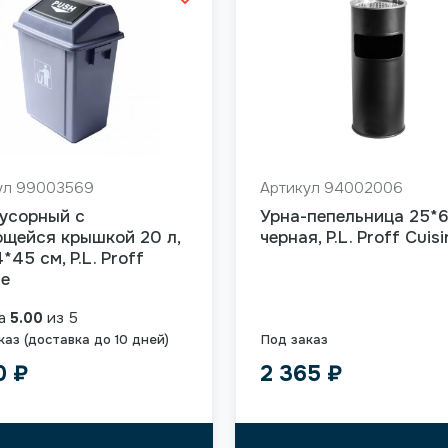
ул 99003569
Артикул 94002006
усорный с
Урна-пепельница 25*
щейся крышкой 20 л,
черная, P.L. Proff Cuisi
*45 см, P.L. Proff
ne
ка
5.00
из 5
каз (доставка до 10 дней)
Под заказ
70
₽
2 365
₽