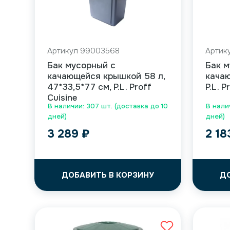
Артикул 99003568
Артик
Бак мусорный с
Бак м
качающейся крышкой 58 л,
качаю
47*33,5*77 см, P.L. Proff
P.L. P
Cuisine
В наличии: 307 шт. (доставка до 10
В нали
дней)
дней)
3 289
₽
2 1
ДОБАВИТЬ В КОРЗИНУ
Д