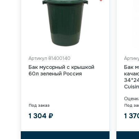
Артикул 81400140
Артик
Бак мусорный с крышкой
Бак м
60л зеленый Россия
качаю
34*24
Cuisi
Оцен
Под заказ
Под за
1 304
₽
1 3