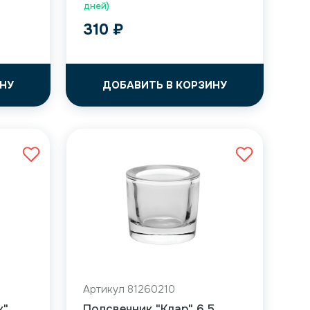
дней)
310
₽
НУ
ДОБАВИТЬ В КОРЗИНУ
Артикул 81260210
к"
Подсвечник "Клар" 6,5