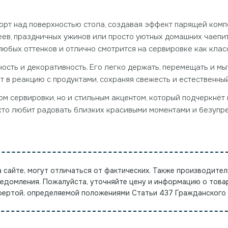
рт над поверхностью стола, создавая эффект парящей комп
еев, праздничных ужинов или просто уютных домашних чаепи
любых оттенков и отлично смотрится на сервировке как класс
ть и декоративность. Его легко держать, перемещать и мыть
т в реакцию с продуктами, сохраняя свежесть и естественны
ом сервировки, но и стильным акцентом, который подчеркнёт
 кто любит радовать близких красивыми моментами и безупр
а сайте, могут отличаться от фактических. Также производител
ведомления. Пожалуйста, уточняйте цену и информацию о това
офертой, определяемой положениями Статьи 437 Гражданского