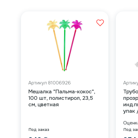
Артикул 81006926
Артик
Мешалка "Пальма-кокос",
Труб
100 шт, полистирол, 23,5
прозр
см, цветная
инд.п
упак 
Оцен
Под заказ
Под за