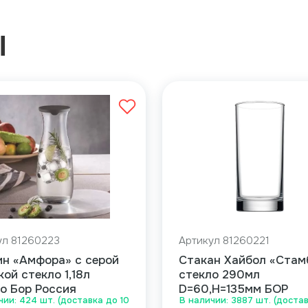
Ы
ул 81260223
Артикул 81260221
ин «Амфора» с серой
Стакан Хайбол «Стам
ой стекло 1,18л
стекло 290мл
о Бор Россия
D=60,H=135мм БОР
чии: 424 шт. (доставка до 10
В наличии: 3887 шт. (достав