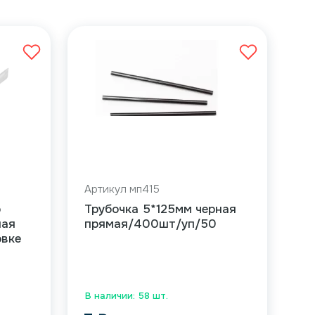
Артикул мп415
о
Трубочка 5*125мм черная
ная
прямая/400шт/уп/50
овке
В наличии: 58 шт.