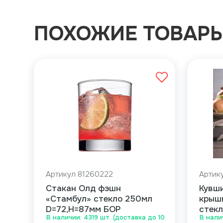
ПОХОЖИЕ ТОВАР
Артикул 81260222
Артик
Стакан Олд фэшн
Кувш
«Стамбул» стекло 250мл
крышк
D=72,H=87мм БОР
стекл
В наличии: 4319 шт. (доставка до 10
В нали