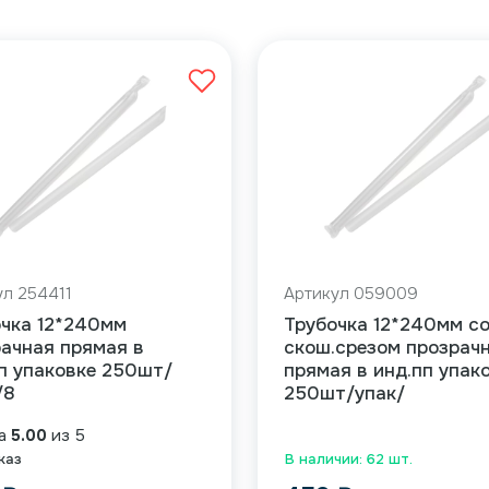
ул 254411
Артикул 059009
очка 12*240мм
Трубочка 12*240мм с
ачная прямая в
скош.срезом прозрач
п упаковке 250шт/
прямая в инд.пп упак
/8
250шт/упак/
ка
5.00
из 5
каз
В наличии: 62 шт.