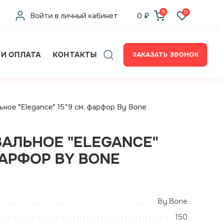
0
0
Войти в личный кабинет
0
₽
 И ОПЛАТА
КОНТАКТЫ
ЗАКАЗАТЬ ЗВОНОК
ное "Elegance" 15*9 см. фарфор By Bone
АЛЬНОЕ "ELEGANCE"
ФАРФОР BY BONE
By Bone
150