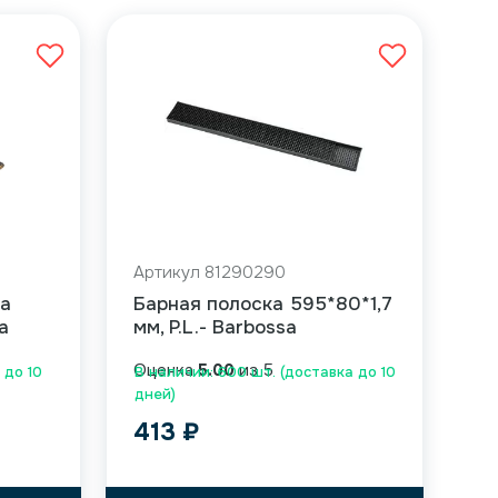
Артикул 81290290
да
Барная полоска 595*80*1,7
a
мм, P.L.- Barbossa
Оценка
5.00
из 5
 до 10
В наличии: 600 шт. (доставка до 10
дней)
413
₽