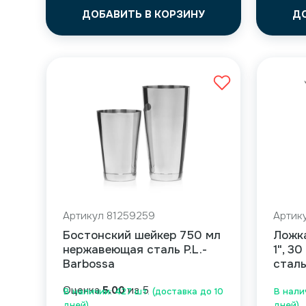
ДОБАВИТЬ В КОРЗИНУ
Д
Артикул 81259259
Артик
Бостонский шейкер 750 мл
Ложк
нержавеющая сталь P.L.-
1", 3
Barbossa
сталь
Оценка
5.00
из 5
В наличии: 427 шт. (доставка до 10
В нали
дней)
дней)