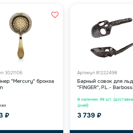
ул 3021106
Артикул 81222498
нер "Mercury" бронза
Барный совок для ль
an
"FINGER", P.L.- Barboss
В наличии: 98 шт. (доставка
каз
дней)
73
₽
3 739
₽