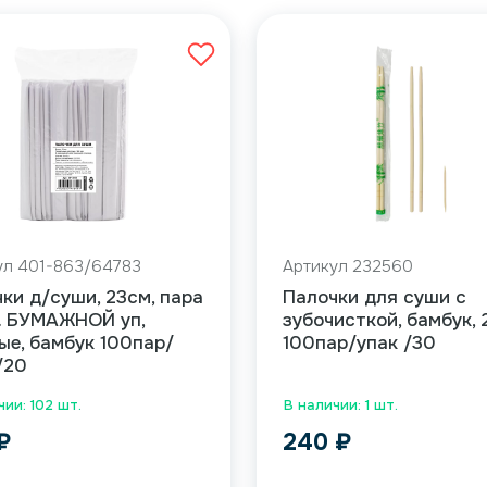
ул 401-863/64783
Артикул 232560
ки д/суши, 23см, пара
Палочки для суши с
. БУМАЖНОЙ уп,
зубочисткой, бамбук, 
ые, бамбук 100пар/
100пар/упак /30
/20
чии: 102 шт.
В наличии: 1 шт.
₽
240
₽