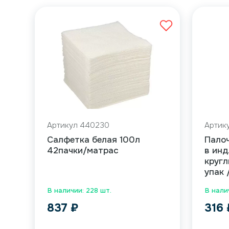
Артикул 440230
Артик
Салфетка белая 100л
Палоч
42пачки/матрас
в инд
кругл
упак 
В наличии: 228 шт.
В нали
837
₽
316