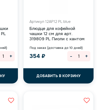
Артикул 12AP12 PL blue
ашки
Блюдце для кофейной
 PL
чашки 12 см для арт.
319809 PL Пиоли с кантом
дней)
Под заказ (доставка до 10 дней)
+
-
+
354
₽
НУ
ДОБАВИТЬ В КОРЗИНУ