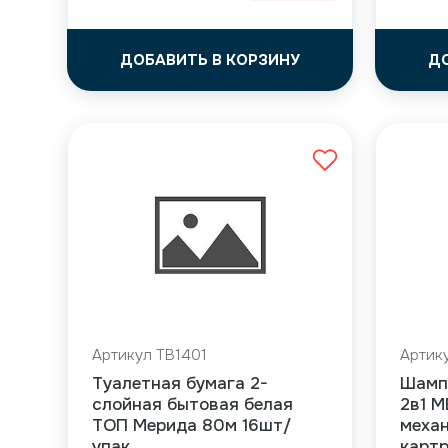
ДОБАВИТЬ В КОРЗИНУ
Д
Артикул TB1401
Артик
Туалетная бумага 2-
Шампу
слойная бытовая белая
2в1 
ТОП Мерида 80м 16шт/
механ
упак
карт