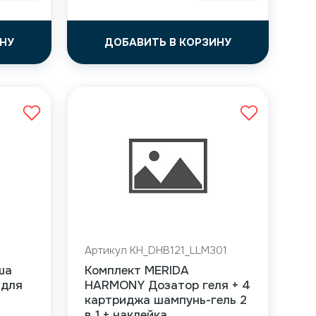
НУ
ДОБАВИТЬ В КОРЗИНУ
Артикул KH_DHB121_LLM301
ша
Комплект MERIDA
 для
HARMONY Дозатор геля + 4
картриджа шампунь-гель 2
в 1 + наклейка