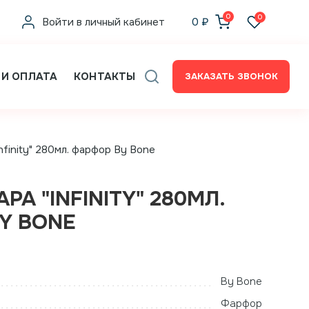
0
0
Войти в личный кабинет
0
₽
 И ОПЛАТА
КОНТАКТЫ
ЗАКАЗАТЬ ЗВОНОК
Infinity" 280мл. фарфор By Bone
РА "INFINITY" 280МЛ.
Y BONE
By Bone
Фарфор