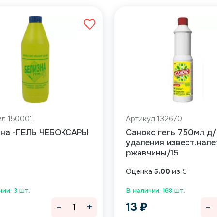
ул 150001
Артикул 132670
зна -ГЕЛЬ ЧЕБОКСАРЫ
Санокс гель 750мл д/
удаления извест.нале
ржавчины/15
Оценка
5.00
из 5
чии: 3 шт.
В наличии: 168 шт.
-
+
-
13
₽