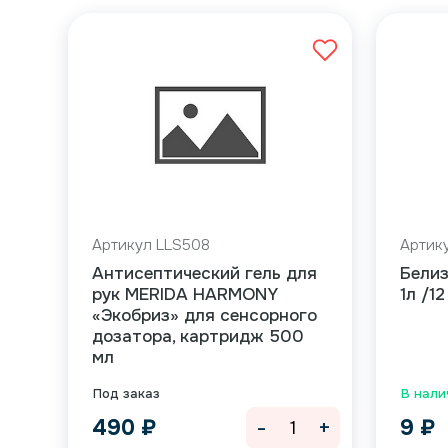
Артикул LLS508
Артик
Антисептический гель для
Бели
рук MERIDA HARMONY
1л /12
«Экобриз» для сенсорного
дозатора, картридж 500
мл
Под заказ
В нали
-
+
490
₽
9
₽