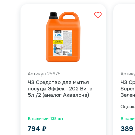
Артикул 25675
Артик
ЧЗ Средство для мытья
ЧЗ С
посуды Эффект 202 Вита
Super
5л /2 (аналог Аквалона)
Зелен
Оцен
В наличии: 138 шт.
В нали
794
₽
38