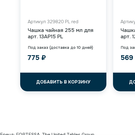
Артикул 329820 PL red
Артику
Чашка чайная 255 мл для
Чашк
арт. 13AP15 PL
арт. 
Под заказ (доставка до 10 дней)
Под за
775
₽
56
ДОБАВИТЬ В КОРЗИНУ
Д
Бренд:
FORTESSA. The United Tables Group