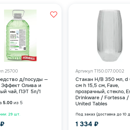
ул 25700
Артикул T150.077.0002
редство д/посуды —
Стакан H/B 350 мл, d 
 Эффект Олива и
см h 15,5 см, Fave,
ый чай, ПЭТ 5л/1
прозрачный, стекло, Es
Drinkware / Fortessa /
ка
5.00
из 5
United Tables
чии: 29 шт.
Под заказ (доставка до 10 
9
₽
1 334
₽