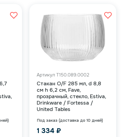
Артикул T150.089.0002
6,7
Стакан O/F 285 мл, d 8,8
см h 6,2 см, Fave,
tiva,
прозрачный, стекло, Estiva,
Drinkware / Fortessa /
United Tables
дней)
Под заказ (доставка до 10 дней)
1 334
₽