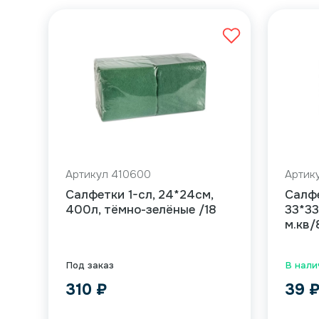
Артикул 410600
Артик
Салфетки 1-сл, 24*24см,
Салфе
400л, тёмно-зелёные /18
33*33
м.кв/
Под заказ
В нали
310
₽
39