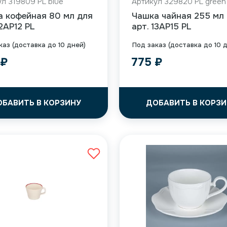
л 319809 PL blue
Артикул 329820 PL green
а кофейная 80 мл для
Чашка чайная 255 мл
12AP12 PL
арт. 13AP15 PL
каз (доставка до 10 дней)
Под заказ (доставка до 10 
9
₽
775
₽
ОБАВИТЬ В КОРЗИНУ
ДОБАВИТЬ В КОРЗИ