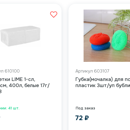
ул 610100
Артикул 603107
тки LIME 1-сл,
Губка(мочалка) для п
см, 400л, белые 17г/
пластик 3шт/уп бубл
8
чии: 41 шт.
Под заказ
₽
72
₽