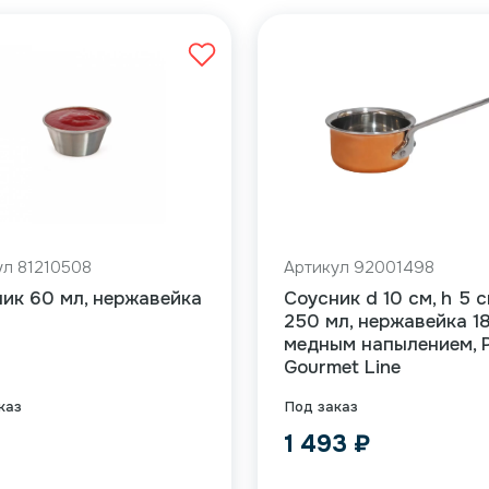
ул 81210508
Артикул 92001498
ик 60 мл, нержавейка
Соусник d 10 см, h 5 с
250 мл, нержавейка 18
медным напылением, P
Gourmet Line
каз
Под заказ
₽
1 493
₽