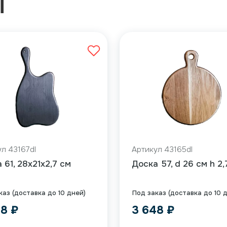
Ы
л 43167dl
Артикул 43165dl
 61, 28x21x2,7 см
Доска 57, d 26 см h 2,
каз (доставка до 10 дней)
Под заказ (доставка до 10 
48
₽
3 648
₽