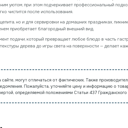
шним уютом, при этом подчеркивает профессиональный подхо
егко чистится после использования.
епита, но и для сервировки на домашних праздниках, пикни
менем приобретает благородный внешний вид.
элемент подачи, который превращает любое блюдо в часть гас
 текстуры дерева до игры света на поверхности — делает к
а сайте, могут отличаться от фактических. Также производител
ведомления. Пожалуйста, уточняйте цену и информацию о това
офертой, определяемой положениями Статьи 437 Гражданского