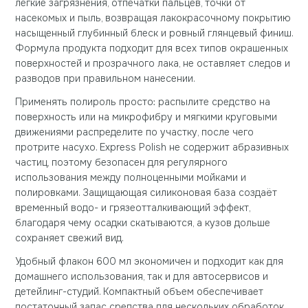
легкие загрязнения, отпечатки пальцев, точки от
насекомых и пыль, возвращая лакокрасочному покрытию
насыщенный глубинный блеск и ровный глянцевый финиш.
Формула продукта подходит для всех типов окрашенных
поверхностей и прозрачного лака, не оставляет следов и
разводов при правильном нанесении.
Применять полироль просто: распылите средство на
поверхность или на микрофибру и мягкими круговыми
движениями распределите по участку, после чего
протрите насухо. Express Polish не содержит абразивных
частиц, поэтому безопасен для регулярного
использования между полноценными мойками и
полировками. Защищающая силиконовая база создаёт
временный водо- и грязеотталкивающий эффект,
благодаря чему осадки скатываются, а кузов дольше
сохраняет свежий вид.
Удобный флакон 600 мл экономичен и подходит как для
домашнего использования, так и для автосервисов и
детейлинг-студий. Компактный объем обеспечивает
достаточный запас средства для нескольких обработок