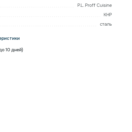
P.L. Proff Cuisine
КНР
сталь
еристики
о 10 дней)