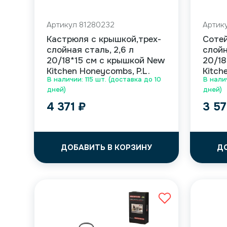
Артикул 81280232
Артик
Кастрюля с крышкой,трех-
Сотей
слойная сталь, 2,6 л
слойн
20/18*15 см с крышкой New
20/18
Kitchen Honeycombs, P.L.
Kitche
В наличии: 115 шт. (доставка до 10
В нали
дней)
дней)
4 371
₽
3 5
ДОБАВИТЬ В КОРЗИНУ
Д