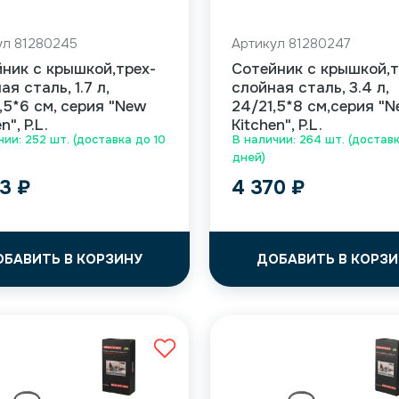
ул 81280245
Артикул 81280247
ник с крышкой,трех-
Сотейник с крышкой,т
ая сталь, 1.7 л,
слойная сталь, 3.4 л,
,5*6 см, серия "New
24/21,5*8 см,серия "
n", P.L.
Kitchen", P.L.
чии: 252 шт. (доставка до 10
В наличии: 264 шт. (доставк
дней)
73
₽
4 370
₽
ОБАВИТЬ В КОРЗИНУ
ДОБАВИТЬ В КОРЗИ