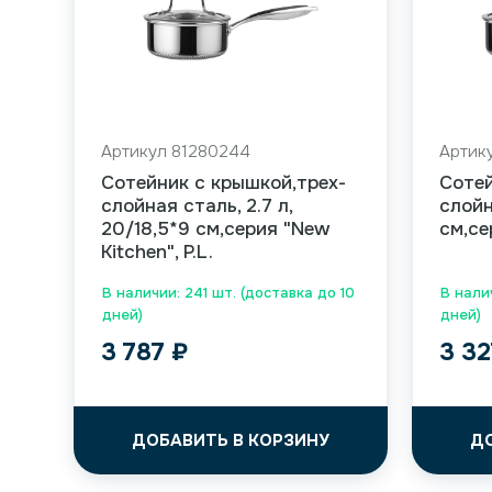
Артикул 81280244
Артик
Сотейник с крышкой,трех-
Сотей
слойная сталь, 2.7 л,
слойн
20/18,5*9 см,серия "New
см,се
Kitchen", P.L.
В наличии: 241 шт. (доставка до 10
В нали
дней)
дней)
3 787
₽
3 3
ДОБАВИТЬ В КОРЗИНУ
Д