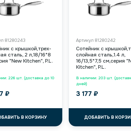
ул 81280243
Артикул 81280242
ник с крышкой,трех-
Сотейник с крышкой,т
ая сталь, 2 л,18/16*8
слойная сталь,1.4 л,
рия "New Kitchen", P.L.
16/13,5*7,5 см,серия 
Kitchen", P.L.
чии: 226 шт. (доставка до 10
В наличии: 203 шт. (доставк
дней)
27
₽
3 177
₽
ОБАВИТЬ В КОРЗИНУ
ДОБАВИТЬ В КОРЗИ