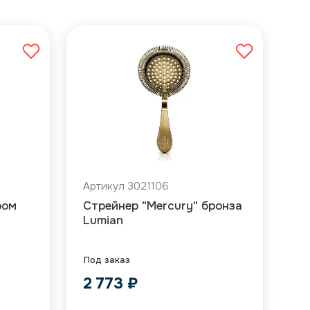
Артикул 3021106
ром
Cтрейнер "Mercury" бронза
Lumian
Под заказ
2 773
₽