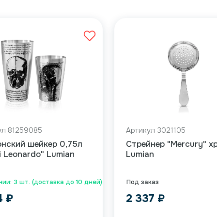
ул 81259085
Артикул 3021105
нский шейкер 0,75л
Cтрейнер "Mercury" х
i Leonardo" Lumian
Lumian
чии: 3 шт. (доставка до 10 дней)
Под заказ
14
₽
2 337
₽