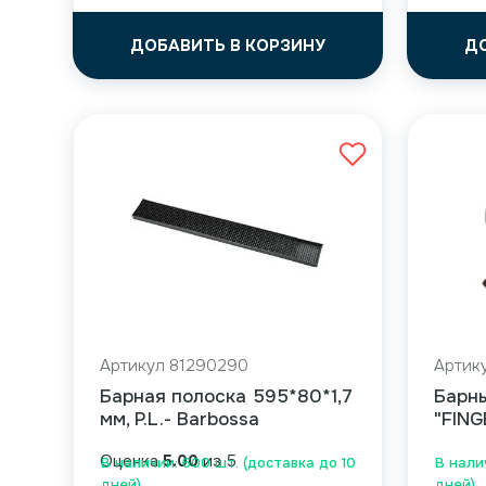
ДОБАВИТЬ В КОРЗИНУ
Д
Артикул 81290290
Артик
Барная полоска 595*80*1,7
Барны
мм, P.L.- Barbossa
"FING
Оценка
5.00
из 5
В наличии: 600 шт. (доставка до 10
В нали
дней)
дней)