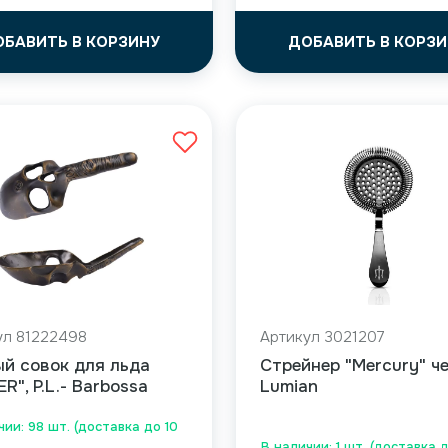
ОБАВИТЬ В КОРЗИНУ
ДОБАВИТЬ В КОРЗИ
ул 81222498
Артикул 3021207
й совок для льда
Cтрейнер "Mercury" ч
ER", P.L.- Barbossa
Lumian
чии: 98 шт. (доставка до 10
В наличии: 1 шт. (доставка 