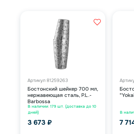
Артикул 81259263
Артик
Бостонский шейкер 700 мл,
Босто
нержавеющая сталь, P.L.-
"Yoka
Barbossa
В наличии: 179 шт. (доставка до 10
дней)
В нали
3 673
₽
7 7