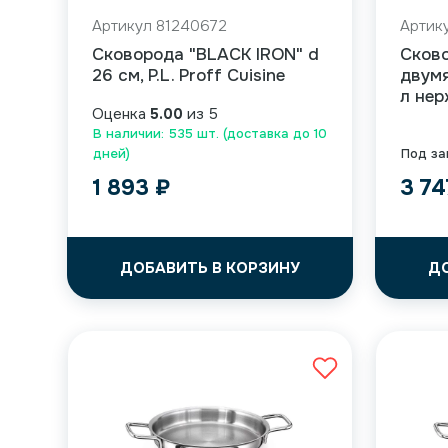
Артикул 81240672
Артик
Сковорода "BLACK IRON" d
Сково
26 см, P.L. Proff Cuisine
двумя
л нер
Оценка
5.00
из 5
В наличии: 535 шт. (доставка до 10
дней)
Под за
1 893
₽
3 7
ДОБАВИТЬ В КОРЗИНУ
Д