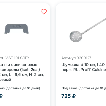
л LV ST 101 GREY
Артикул 92001271
ватки силиконовые
Шумовка d 10 см, l 40 
ковороды (1set=2ea.)
нерж. P.L. Proff Cuisine
 см, L= 9,6 см, H=2 см,
серый
каз (доставка до 10 дней)
Под заказ (доставка до 10 
₽
725
₽