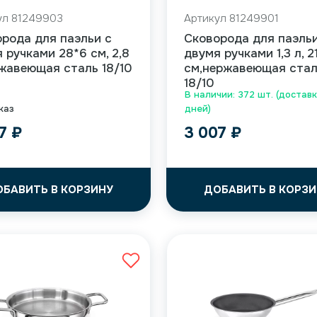
ул 81249903
Артикул 81249901
рода для паэльи с
Сковорода для паэльи
 ручками 28*6 см, 2,8
двумя ручками 1,3 л, 2
жавеющая сталь 18/10
см,нержавеющая ста
18/10
В наличии: 372 шт. (доставк
каз
дней)
47
₽
3 007
₽
ОБАВИТЬ В КОРЗИНУ
ДОБАВИТЬ В КОРЗИ