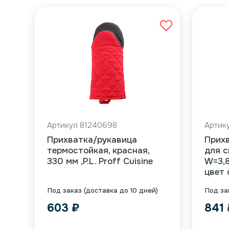
Артикул 81240698
Артику
Прихватка/рукавица
Прих
термостойкая, красная,
для с
330 мм ,P.L. Proff Cuisine
W=3,8
цвет 
Под заказ (доставка до 10 дней)
Под за
603
₽
841