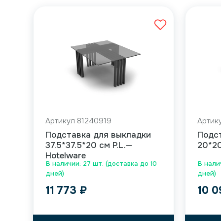
Артикул 81240919
Артик
Подставка для выкладки
Подс
37.5*37.5*20 см P.L.—
20*20
Hotelware
В наличии: 27 шт. (доставка до 10
В нали
дней)
дней)
11 773
₽
10 