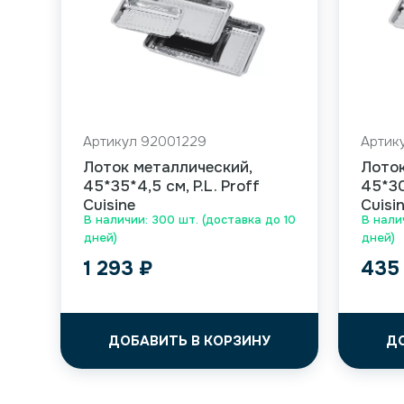
Артикул 92001229
Артик
Лоток металлический,
Лоток
45*35*4,5 см, P.L. Proff
45*30
Cuisine
Cuisi
В наличии: 300 шт. (доставка до 10
В нали
дней)
дней)
1 293
₽
43
ДОБАВИТЬ В КОРЗИНУ
Д