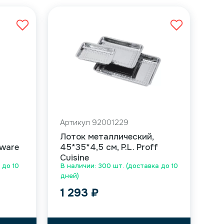
Артикул 92001229
Лоток металлический,
lware
45*35*4,5 см, P.L. Proff
Cuisine
 до 10
В наличии: 300 шт. (доставка до 10
дней)
1 293
₽