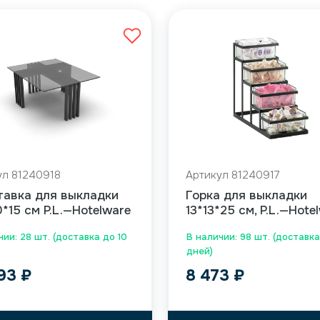
ул 81240918
Артикул 81240917
тавка для выкладки
Горка для выкладки
*15 см P.L.—Hotelware
13*13*25 см, P.L.—Hote
чии: 28 шт. (доставка до 10
В наличии: 98 шт. (доставка
дней)
093
₽
8 473
₽