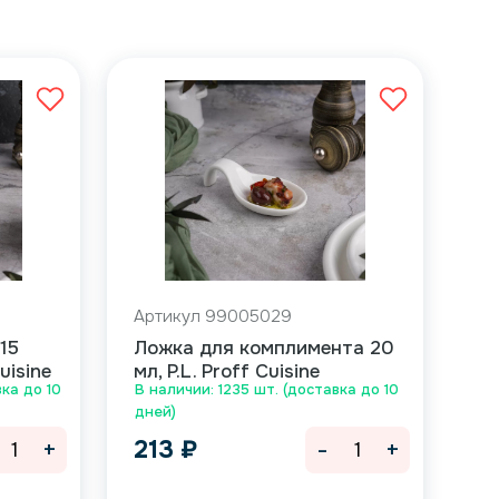
Артикул 99005029
15
Ложка для комплимента 20
uisine
мл, P.L. Proff Cuisine
ка до 10
В наличии: 1235 шт. (доставка до 10
дней)
+
-
+
213
₽