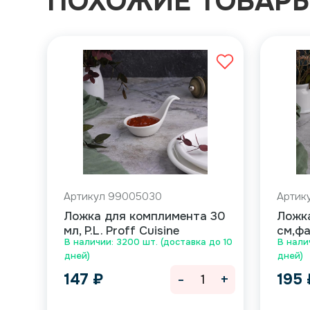
ПОХОЖИЕ ТОВАР
Артикул 99005030
Артик
Ложка для комплимента 30
Ложка
мл, P.L. Proff Cuisine
см,фа
В наличии: 3200 шт. (доставка до 10
В нали
дней)
дней)
-
+
147
₽
195