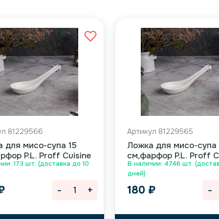
ул 81229566
Артикул 81229565
 для мисо-супа 15
Ложка для мисо-супа 
рфор P.L. Proff Cuisine
см,фарфор P.L. Proff C
чии: 173 шт. (доставка до 10
В наличии: 4746 шт. (достав
дней)
-
+
-
₽
180
₽