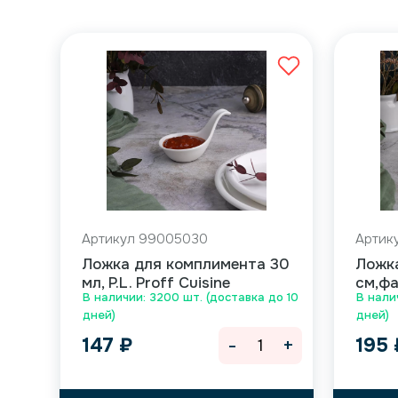
Артикул 99005030
Артик
Ложка для комплимента 30
Ложка
мл, P.L. Proff Cuisine
см,фа
В наличии: 3200 шт. (доставка до 10
В нали
дней)
дней)
-
+
147
₽
195