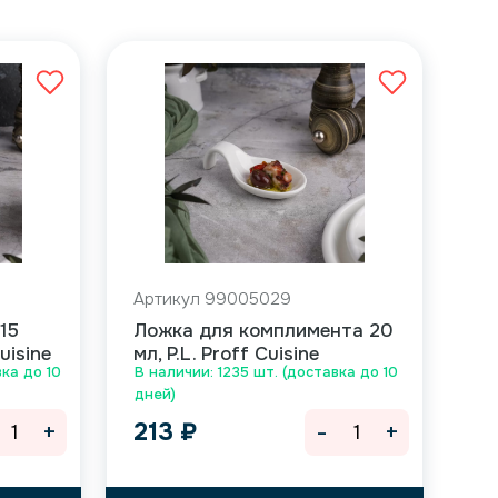
Артикул 99005029
15
Ложка для комплимента 20
uisine
мл, P.L. Proff Cuisine
ка до 10
В наличии: 1235 шт. (доставка до 10
дней)
+
-
+
213
₽