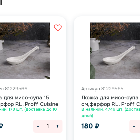
Ы
ул 81229566
Артикул 81229565
 для мисо-супа 15
Ложка для мисо-супа 
рфор P.L. Proff Cuisine
см,фарфор P.L. Proff C
чии: 173 шт. (доставка до 10
В наличии: 4746 шт. (достав
дней)
-
+
-
₽
180
₽