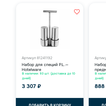
Артикул 81241192
Артик
Набор для специй P.L.—
Набор
Hotelware
пред
В наличии: 93 шт. (доставка до 10
В нали
дней)
дней)
3 307
₽
88
ДОБАВИТЬ В КОРЗИНУ
Д