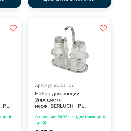
Артикул 95001106
Набор для специй
2предмета
 P.L.
нерж."BERLUCHI" P.L.
а до 10
В наличии: 5907 шт. (доставка до 10
дней)