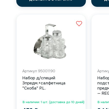
Артикул 95001190
Артик
Набор д/специй
Набор
3предм.+салфетница
подст
"Скоба" P.L.
предм
— RE
В наличии: 1 шт. (доставка до 10 дней)
В налич