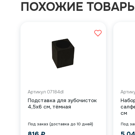
ПОХОЖИЕ ТОВАР
Артикул 07184dl
Артик
Подставка для зубочисток
Набор
4,5х6 см, тёмная
салфе
см
Под заказ (доставка до 10 дней)
Под за
816
₽
5 0