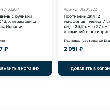
ул 71022001
Артикул 81200222
вень с ручками
Противень для 12
*6,5, нержавейка,
маффинов, ячейка 7 см
as, Испания
см), l 35,5 см, h 27 см,
алюминий с антиприг
каз
Под заказ (доставка до 10 
77
₽
2 051
₽
ОБАВИТЬ В КОРЗИНУ
ДОБАВИТЬ В КОРЗИ