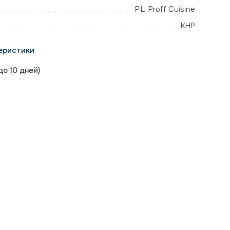
P.L. Proff Cuisine
КНР
еристики
о 10 дней)