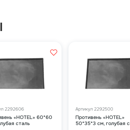
Ы
ул 2292606
Артикул 2292500
ивень «HOTEL» 60*60
Противень «HOTEL»
олубая сталь
50*35*3 см, голубая 