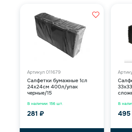
Артикул 011679
Артик
Салфетки бумажные 1сл
Салф
24х24см 400л/упак
33х33
черные/15
сложе
В наличии: 156 шт.
В нали
281
₽
49