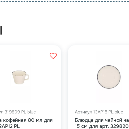
Ы
л 319809 PL blue
Артикул 13AP15 PL blue
а кофейная 80 мл для
Блюдце для чайной ч
12AP12 PL
15 см для арт. 329820