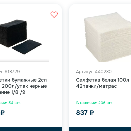
ул 918729
Артикул 440230
етки бумажные 2сл
Салфетка белая 100л
 200л/упак черные
42пачки/матрас
ние 1/8 /9
чии: 54 шт.
В наличии: 206 шт.
5
₽
837
₽