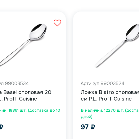
ул 99003534
Артикул 99003524
 Basel столовая 20
Ложка Bistro столовая
L. Proff Cuisine
см P.L. Proff Cuisine
ии: 18861 шт. (доставка до 10
В наличии: 12270 шт. (доста
дней)
₽
97
₽