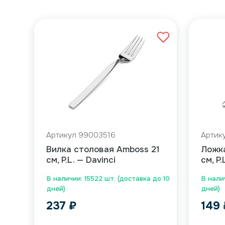
Артикул 99003516
Артик
Вилка столовая Amboss 21
Ложка
см, P.L. — Davinci
см, P.
В наличии: 15522 шт. (доставка до 10
В налич
дней)
дней)
237
₽
149