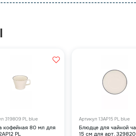
Ы
л 319809 PL blue
Артикул 13AP15 PL blue
а кофейная 80 мл для
Блюдце для чайной ч
12AP12 PL
15 см для арт. 329820