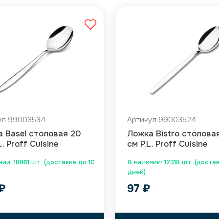
ул 99003534
Артикул 99003524
 Basel столовая 20
Ложка Bistro столовая
L. Proff Cuisine
см P.L. Proff Cuisine
ии: 18861 шт. (доставка до 10
В наличии: 12318 шт. (доста
дней)
₽
97
₽