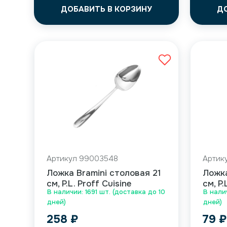
ДОБАВИТЬ В КОРЗИНУ
Д
Артикул 99003548
Артик
Ложка Bramini столовая 21
Ложка
см, P.L. Proff Cuisine
см, P.
В наличии: 1691 шт. (доставка до 10
В нали
дней)
дней)
258
₽
79
₽