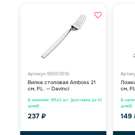
Артикул 99003516
Артик
Вилка столовая Amboss 21
Ложка
см, P.L. — Davinci
см, P.
В наличии: 15522 шт. (доставка до 10
В налич
дней)
дней)
237
₽
149