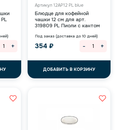
Артикул 12AP12 PL blue
ашки
Блюдце для кофейной
 PL
чашки 12 см для арт.
319809 PL Пиоли с кантом
дней)
Под заказ (доставка до 10 дней)
+
-
+
354
₽
НУ
ДОБАВИТЬ В КОРЗИНУ