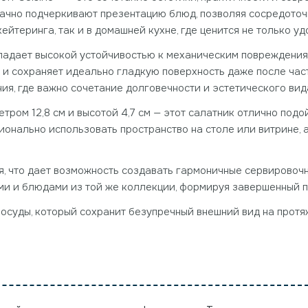
ачно подчеркивают презентацию блюд, позволяя сосредоточ
ейтеринга, так и в домашней кухне, где ценится не только уд
ладает высокой устойчивостью к механическим повреждения
и и сохраняет идеально гладкую поверхность даже после час
я, где важно сочетание долговечности и эстетического вид
ром 12,8 см и высотой 4,7 см — этот салатник отлично подой
ционально использовать пространство на столе или витрине, 
ля, что дает возможность создавать гармоничные сервирово
ми и блюдами из той же коллекции, формируя завершенный 
осуды, который сохранит безупречный внешний вид на протя