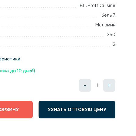
P.L. Proff Cuisine
белый
Меламин
350
2
еристики
авка до 10 дней)
-
+
КОРЗИНУ
УЗНАТЬ ОПТОВУЮ ЦЕНУ