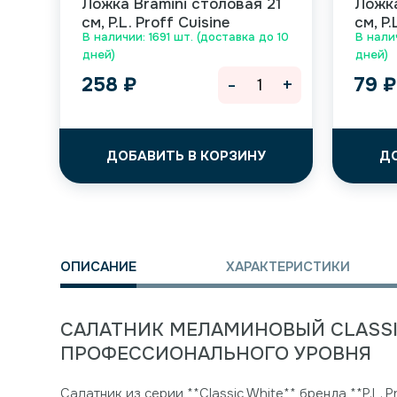
Ложка Bramini столовая 21
Ложка
см, P.L. Proff Cuisine
см, P.
В наличии: 1691 шт. (доставка до 10
В нали
дней)
дней)
-
+
258
₽
79
₽
ДОБАВИТЬ В КОРЗИНУ
Д
ОПИСАНИЕ
ХАРАКТЕРИСТИКИ
САЛАТНИК МЕЛАМИНОВЫЙ CLASSI
ПРОФЕССИОНАЛЬНОГО УРОВНЯ
Салатник из серии **Classic White** бренда **P.L. 