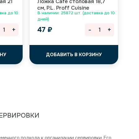
ая 21
Ложка Cafe столовая 18,7
см, P.L. Proff Cuisine
вка до 10
В наличии: 25872 шт. (доставка до 10
дней)
+
-
+
47
₽
НУ
ДОБАВИТЬ В КОРЗИНУ
СЕРВИРОВКИ
временного подхода к организации сервировки. Его