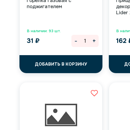
Горелка газовая с
Прищ
поджигателем
декор
Lider
В наличии: 93 шт.
В нали
-
+
31
₽
162
ДОБАВИТЬ В КОРЗИНУ
Д