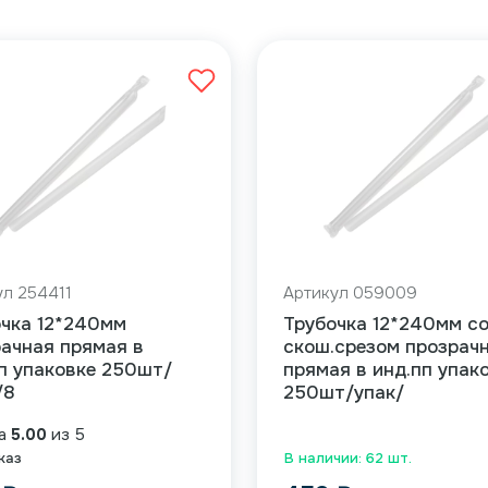
ул 254411
Артикул 059009
очка 12*240мм
Трубочка 12*240мм с
ачная прямая в
скош.срезом прозрач
п упаковке 250шт/
прямая в инд.пп упак
/8
250шт/упак/
ка
5.00
из 5
каз
В наличии: 62 шт.