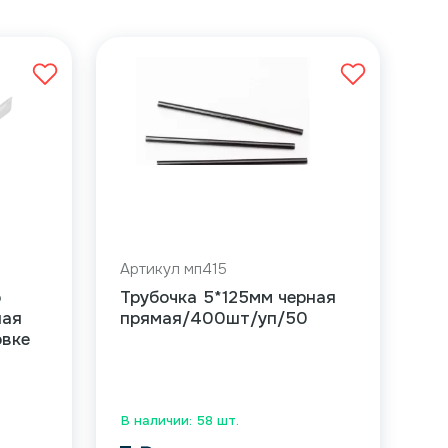
Артикул мп415
о
Трубочка 5*125мм черная
ная
прямая/400шт/уп/50
овке
В наличии: 58 шт.