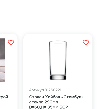
Артикул 81260221
ерой
Стакан Хайбол «Стамбул»
стекло 290мл
D=60,H=135мм БОР