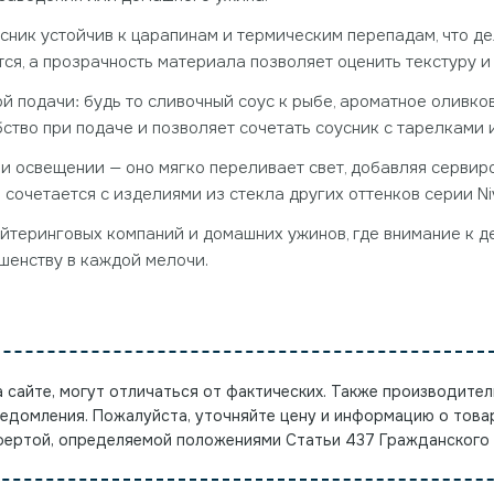
усник устойчив к царапинам и термическим перепадам, что д
ся, а прозрачность материала позволяет оценить текстуру и
й подачи: будь то сливочный соус к рыбе, ароматное оливко
ство при подаче и позволяет сочетать соусник с тарелками
и освещении — оно мягко переливает свет, добавляя сервиро
сочетается с изделиями из стекла других оттенков серии Niv
кейтеринговых компаний и домашних ужинов, где внимание к 
шенству в каждой мелочи.
а сайте, могут отличаться от фактических. Также производител
ведомления. Пожалуйста, уточняйте цену и информацию о това
офертой, определяемой положениями Статьи 437 Гражданского