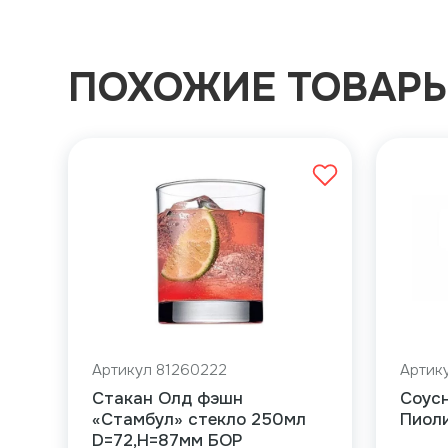
ПОХОЖИЕ ТОВАР
Артикул 81260222
Артику
Стакан Олд фэшн
Соусн
«Стамбул» стекло 250мл
Пиоли
D=72,H=87мм БОР