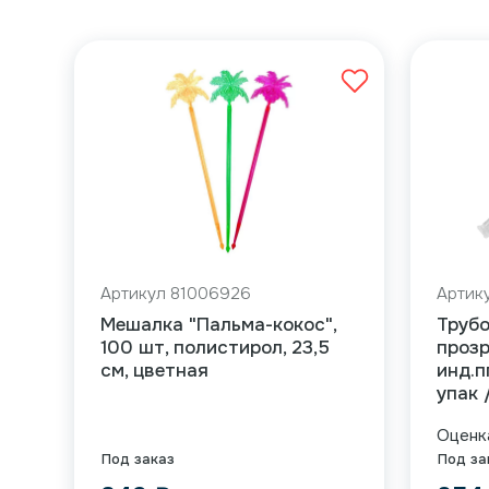
Артикул 81006926
Артик
Мешалка "Пальма-кокос",
Труб
100 шт, полистирол, 23,5
прозр
см, цветная
инд.п
упак 
Оцен
Под заказ
Под за