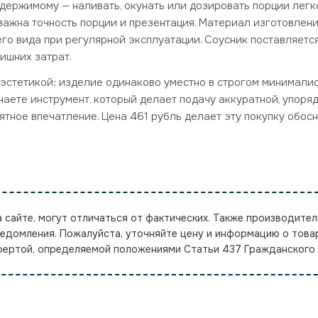
держимому — наливать, окунать или дозировать порции легко
е важна точность порции и презентация. Материал изготовлен
его вида при регулярной эксплуатации. Соусник поставляетс
ишних затрат.
 эстетикой: изделие одинаково уместно в строгом минимали
учаете инструмент, который делает подачу аккуратной, упор
ятное впечатление. Цена 461 рубль делает эту покупку обос
а сайте, могут отличаться от фактических. Также производител
ведомления. Пожалуйста, уточняйте цену и информацию о това
офертой, определяемой положениями Статьи 437 Гражданского