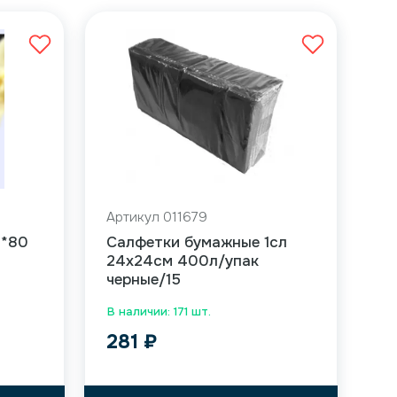
Артикул 011679
0*80
Салфетки бумажные 1сл
24х24см 400л/упак
черные/15
В наличии: 171 шт.
281
₽