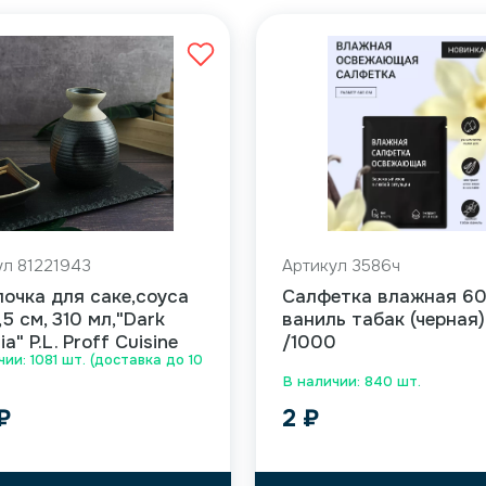
ул 81221943
Артикул 3586ч
очка для саке,соуса
Салфетка влажная 6
1,5 см, 310 мл,"Dark
ваниль табак (черная)
a" P.L. Proff Cuisine
/1000
ии: 1081 шт. (доставка до 10
В наличии: 840 шт.
₽
2
₽