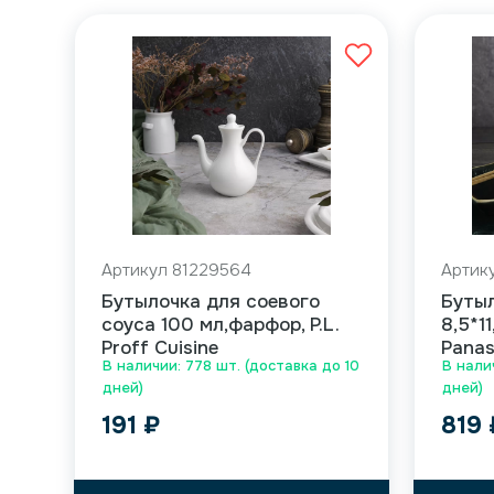
Артикул 81229564
Артик
Бутылочка для соевого
Бутыл
соуса 100 мл,фарфор, P.L.
8,5*1
Proff Cuisine
Panasi
В наличии: 778 шт. (доставка до 10
В налич
дней)
дней)
191
₽
819