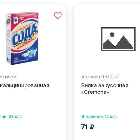
ул мс32
Артикул 996100
 кальцинированная
Вилка закусочная
«Cremona»
чии: 23 шт.
В наличии: 12 шт.
71
₽