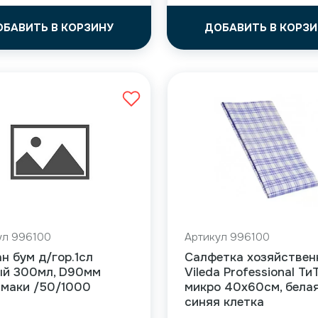
ОБАВИТЬ В КОРЗИНУ
ДОБАВИТЬ В КОРЗИ
ул 996100
Артикул 996100
н бум д/гор.1сл
Салфетка хозяйствен
ый 300мл, D90мм
Vileda Professional Ти
амаки /50/1000
микро 40х60см, бела
синяя клетка