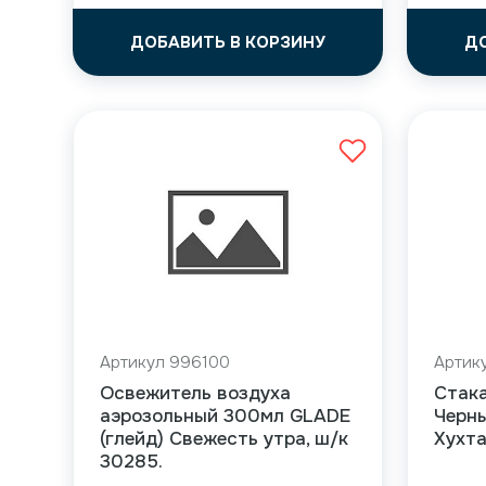
ДОБАВИТЬ В КОРЗИНУ
Д
Артикул 996100
Артик
Освежитель воздуха
Стака
аэрозольный 300мл GLADE
Черн
(глейд) Свежесть утра, ш/к
Хухт
30285.