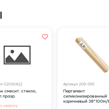
Ы
ул 02030422
Артикул 209-055
н смесит. стекло,
Пергамент
 прозр.
силиконизированный
коричневый 38*100м/
по запросу