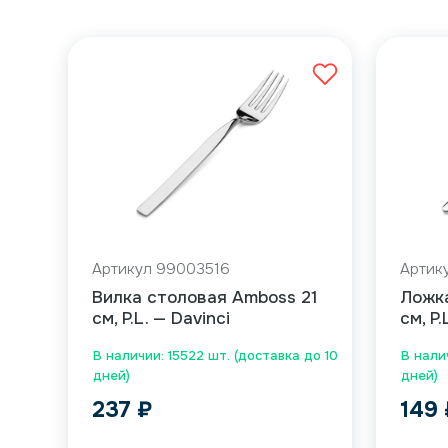
Артикул 99003516
Артик
Вилка столовая Amboss 21
Ложка
см, P.L. — Davinci
см, P.
В наличии: 15522 шт. (доставка до 10
В налич
дней)
дней)
237
₽
149