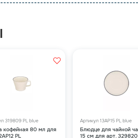
Ы
л 319809 PL blue
Артикул 13AP15 PL blue
а кофейная 80 мл для
Блюдце для чайной ч
12AP12 PL
15 см для арт. 329820