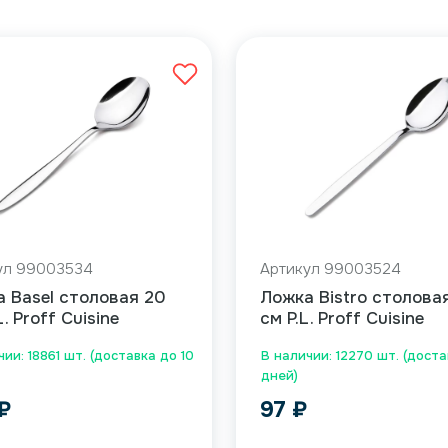
ул 99003534
Артикул 99003524
 Basel столовая 20
Ложка Bistro столовая
L. Proff Cuisine
см P.L. Proff Cuisine
ии: 18861 шт. (доставка до 10
В наличии: 12270 шт. (доста
дней)
₽
97
₽