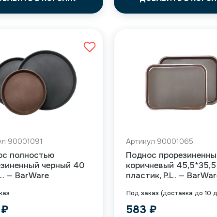
ул 90001091
Артикул 90001065
ос полностью
Поднос прорезиненны
езиненный черный 40
коричневый 45,5*35,5
.L. — BarWare
пластик, P.L. — BarWar
каз
Под заказ (доставка до 10 
4
₽
583
₽