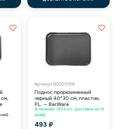
Артикул 90001059
й
Поднос прорезиненный
 см,
черный 40*30 см, пластик,
e
P.L. — BarWare
В наличии: 2574 шт. (доставка до 10
дней)
дней)
493
₽