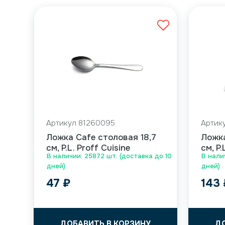
Артикул 81260095
Артик
Ложка Cafe столовая 18,7
Ложка
см, P.L. Proff Cuisine
см, P.
В наличии: 25872 шт. (доставка до 10
В налич
дней)
дней)
47
₽
143
ДОБАВИТЬ В КОРЗИНУ
Д