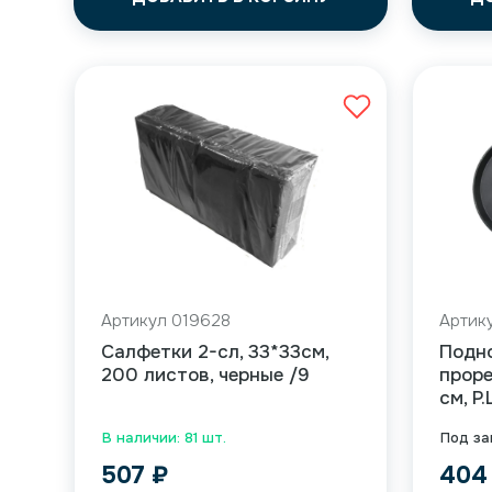
Артикул 019628
Артик
Салфетки 2-сл, 33*33см,
Подн
200 листов, черные /9
прор
см, P
В наличии: 81 шт.
Под за
507
₽
40