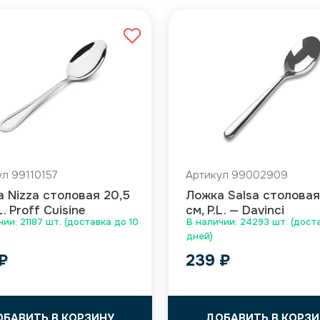
ул 99110157
Артикул 99002909
 Nizza столовая 20,5
Ложка Salsa столовая
L. Proff Cuisine
см, P.L. — Davinci
ии: 21187 шт. (доставка до 10
В наличии: 24293 шт. (дост
дней)
₽
239
₽
ОБАВИТЬ В КОРЗИНУ
ДОБАВИТЬ В КОРЗИ