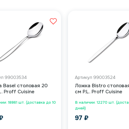
ул 99003534
Артикул 99003524
 Basel столовая 20
Ложка Bistro столовая
L. Proff Cuisine
см P.L. Proff Cuisine
ии: 18861 шт. (доставка до 10
В наличии: 12270 шт. (доста
дней)
₽
97
₽