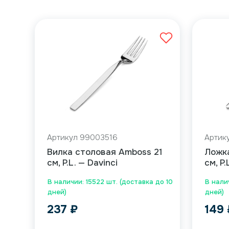
Артикул 99003516
Артик
Вилка столовая Amboss 21
Ложка
см, P.L. — Davinci
см, P.
В наличии: 15522 шт. (доставка до 10
В налич
дней)
дней)
237
₽
149