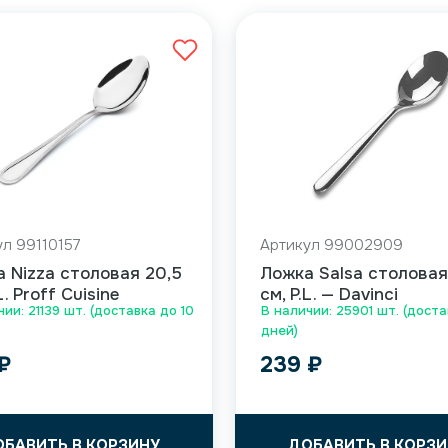
ул 99110157
Артикул 99002909
 Nizza столовая 20,5
Ложка Salsa столовая
L. Proff Cuisine
см, P.L. — Davinci
ии: 21139 шт. (доставка до 10
В наличии: 25901 шт. (доста
дней)
₽
239
₽
ОБАВИТЬ В КОРЗИНУ
ДОБАВИТЬ В КОРЗИ