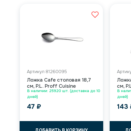
Артикул 81260095
Артик
Ложка Cafe столовая 18,7
Ложка
см, P.L. Proff Cuisine
см, P.
В наличии: 25920 шт. (доставка до 10
В налич
дней)
дней)
47
₽
143
ДОБАВИТЬ В КОРЗИНУ
Д