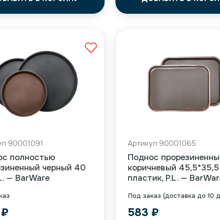
ул 90001091
Артикул 90001065
ос полностью
Поднос прорезиненны
езиненный черный 40
коричневый 45,5*35,5
.L. — BarWare
пластик, P.L. — BarWar
каз
Под заказ (доставка до 10 
4
₽
583
₽