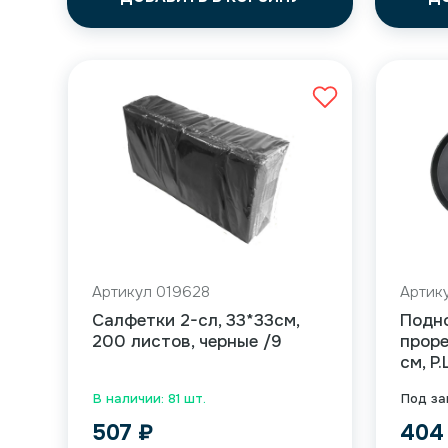
Артикул 019628
Артик
Салфетки 2-сл, 33*33см,
Подн
200 листов, черные /9
прор
см, P
В наличии: 81 шт.
Под за
507
₽
40