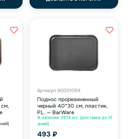
Артикул 90001059
й
Поднос прорезиненный
 см,
черный 40*30 см, пластик,
e
P.L. — BarWare
В наличии: 2574 шт. (доставка до 10
дней)
дней)
493
₽