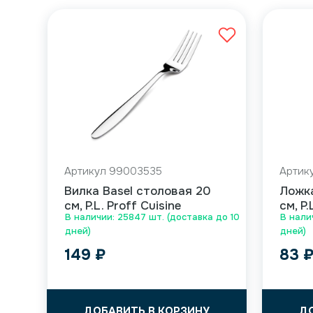
Артикул 99003535
Артик
Вилка Basel столовая 20
Ложка
см, P.L. Proff Cuisine
см, P.
В наличии: 25847 шт. (доставка до 10
В нали
дней)
дней)
149
₽
83
ДОБАВИТЬ В КОРЗИНУ
Д