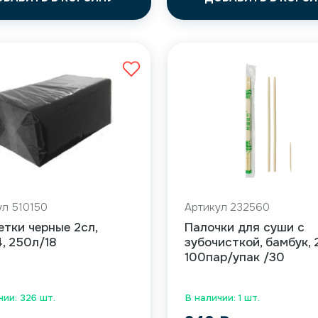
ул 510150
Артикул 232560
тки черные 2сл,
Палочки для суши с
, 250л/18
зубочисткой, бамбук, 
100пар/упак /30
чии: 326 шт.
В наличии: 1 шт.