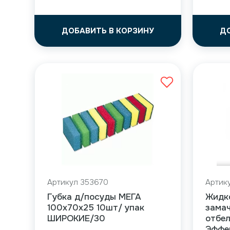
ДОБАВИТЬ В КОРЗИНУ
Д
Артикул 353670
Артик
Губка д/посуды МЕГА
Жидк
100х70х25 10шт/ упак
зама
ШИРОКИЕ/30
отбе
Эффек