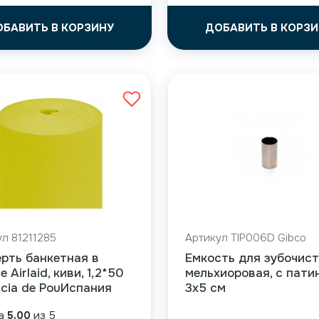
ОБАВИТЬ В КОРЗИНУ
ДОБАВИТЬ В КОРЗИ
л 81211285
Артикул TIP006D Gibco
рть банкетная в
Емкость для зубочис
 Airlaid, киви, 1,2*50
мельхиоровая, c пати
rcia de PouИспания
3х5 см
ка
5.00
из 5