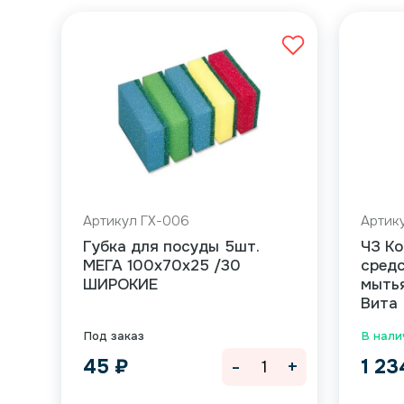
Артикул ГХ-006
Артик
Губка для посуды 5шт.
ЧЗ К
МЕГА 100х70х25 /30
средс
ШИРОКИЕ
мытья
Вита 
Под заказ
В налич
-
+
45
₽
1 2