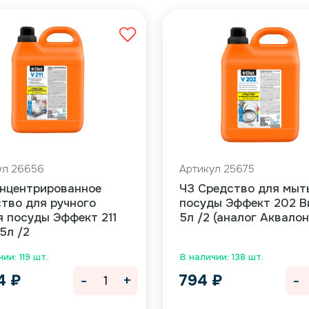
ул 26656
Артикул 25675
онцентрированное
ЧЗ Средство для мыт
тво для ручного
посуды Эффект 202 В
 посуды Эффект 211
5л /2 (аналог Аквалон
5л /2
ии: 119 шт.
В наличии: 138 шт.
-
+
-
34
₽
794
₽