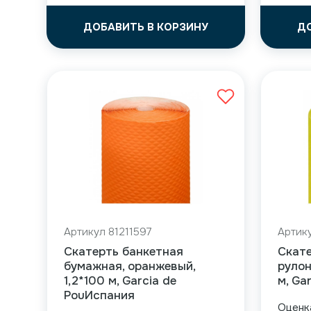
ДОБАВИТЬ В КОРЗИНУ
Д
Артикул 81211597
Артику
Скатерть банкетная
Скате
бумажная, оранжевый,
рулоне
1,2*100 м, Garcia de
м, Ga
PouИспания
Оцен