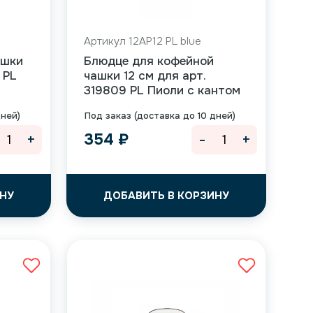
Артикул 12AP12 PL blue
ашки
Блюдце для кофейной
 PL
чашки 12 см для арт.
319809 PL Пиоли с кантом
дней)
Под заказ (доставка до 10 дней)
+
-
+
354
₽
НУ
ДОБАВИТЬ В КОРЗИНУ