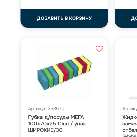
ДОБАВИТЬ В КОРЗИНУ
Д
Артикул 353670
Артик
Губка д/посуды МЕГА
Жидк
100х70х25 10шт/ упак
зама
ШИРОКИЕ/30
отбе
Эффек