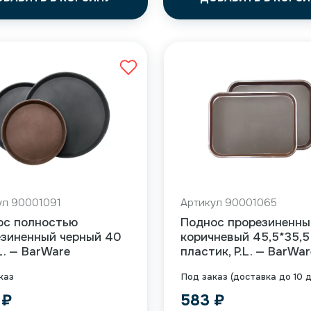
ул 90001091
Артикул 90001065
ос полностью
Поднос прорезиненны
езиненный черный 40
коричневый 45,5*35,5
.L. — BarWare
пластик, P.L. — BarWar
каз
Под заказ (доставка до 10 
4
₽
583
₽