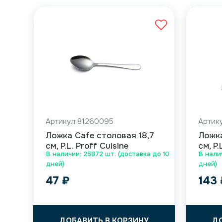
Артикул 81260095
Артик
Ложка Cafe столовая 18,7
Ложка
см, P.L. Proff Cuisine
см, P.
В наличии: 25872 шт. (доставка до 10
В налич
дней)
дней)
47
₽
143
ДОБАВИТЬ В КОРЗИНУ
Д