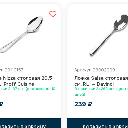
ул 99110157
Артикул 99002909
 Nizza столовая 20,5
Ложка Salsa столовая
L. Proff Cuisine
см, P.L. — Davinci
ии: 21187 шт. (доставка до 10
В наличии: 24293 шт. (дост
дней)
₽
239
₽
ОБАВИТЬ В КОРЗИНУ
ДОБАВИТЬ В КОРЗИ