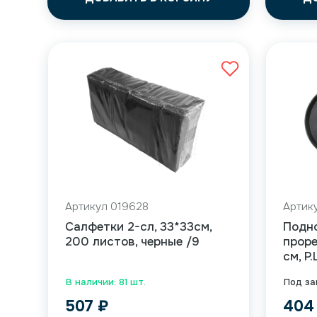
Артикул 019628
Артик
Салфетки 2-сл, 33*33см,
Подн
200 листов, черные /9
прор
см, P
В наличии: 81 шт.
Под за
507
₽
40