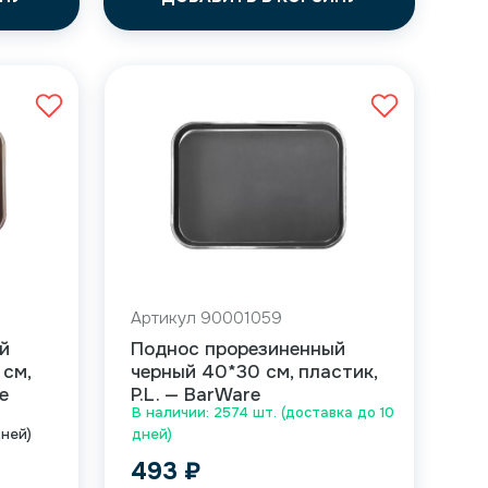
Артикул 90001059
й
Поднос прорезиненный
 см,
черный 40*30 см, пластик,
e
P.L. — BarWare
В наличии: 2574 шт. (доставка до 10
дней)
дней)
493
₽