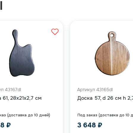
Ы
л 43167dl
Артикул 43165dl
 61, 28x21x2,7 см
Доска 57, d 26 см h 2,
каз (доставка до 10 дней)
Под заказ (доставка до 10 
48
₽
3 648
₽