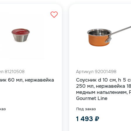
ул 81210508
Артикул 92001498
ик 60 мл, нержавейка
Соусник d 10 см, h 5 с
250 мл, нержавейка 18
медным напылением, P
Gourmet Line
каз
Под заказ
₽
1 493
₽