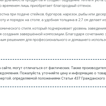
натуральность продуктов и создаёт ощущение тепла и уюта.
о временем лишь приобретает благородный оттенок.
естна при подаче стейков, бургеров, нарезок, рыбы или дес
тоту и порядок на столе, а удобная толщина в 2,7 см делает
ономического стиля, который подчеркивает уровень заведения
я создания завершённой композиции. Благодаря сочетанию э
дным решением для профессионального и домашнего использ
а сайте, могут отличаться от фактических. Также производител
ведомления. Пожалуйста, уточняйте цену и информацию о това
офертой, определяемой положениями Статьи 437 Гражданского