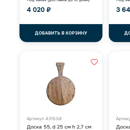
4 020
₽
3 6
ДОБАВИТЬ В КОРЗИНУ
Д
Артикул 43163dl
Артику
Доска 55, d 25 см h 2,7 см
Доска