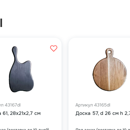
Ы
л 43167dl
Артикул 43165dl
 61, 28x21x2,7 см
Доска 57, d 26 см h 2,
каз (доставка до 10 дней)
Под заказ (доставка до 10 