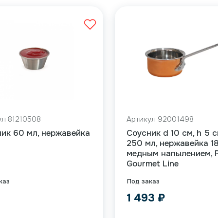
ул 81210508
Артикул 92001498
ик 60 мл, нержавейка
Соусник d 10 см, h 5 с
250 мл, нержавейка 18
медным напылением, P
Gourmet Line
каз
Под заказ
₽
1 493
₽