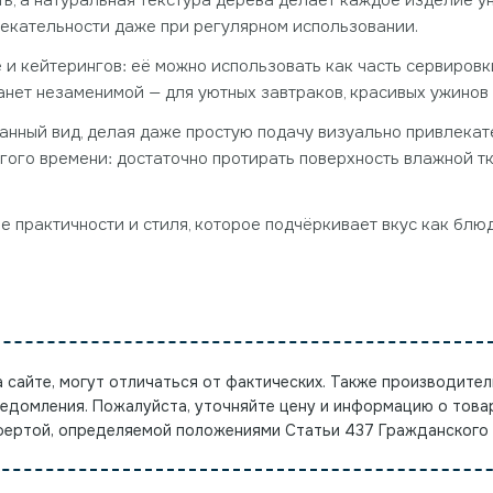
ть, а натуральная текстура дерева делает каждое изделие у
влекательности даже при регулярном использовании.
 и кейтерингов: её можно использовать как часть сервиров
анет незаменимой — для уютных завтраков, красивых ужинов
нный вид, делая даже простую подачу визуально привлекате
гого времени: достаточно протирать поверхность влажной т
е практичности и стиля, которое подчёркивает вкус как блюда
а сайте, могут отличаться от фактических. Также производител
ведомления. Пожалуйста, уточняйте цену и информацию о това
офертой, определяемой положениями Статьи 437 Гражданского