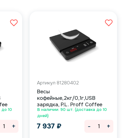
Артикул 81280402
Весы
B
кофейные,2кг/0,1г,USB
fee
зарядка, P.L. Proff Coffee
 до 10
В наличии: 90 шт. (доставка до 10
дней)
+
-
+
7 937
₽