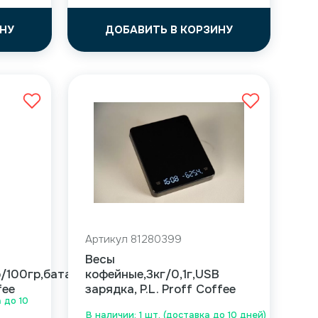
НУ
ДОБАВИТЬ В КОРЗИНУ
Артикул 81280399
Весы
р/100гр,батарейка
кофейные,3кг/0,1г,USB
fee
зарядка, P.L. Proff Coffee
 до 10
В наличии: 1 шт. (доставка до 10 дней)