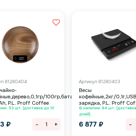
ул 81280404
Артикул 81280403
чайно-
Весы
ные,дерево,0,1гр/100гр,батарейка
кофейные,2кг/0,1г,US
h, P.L. Proff Coffee
зарядка, P.L. Proff Cof
чии: 53 шт. (доставка до 10
В наличии: 84 шт. (доставка
дней)
-
+
-
93
₽
6 877
₽