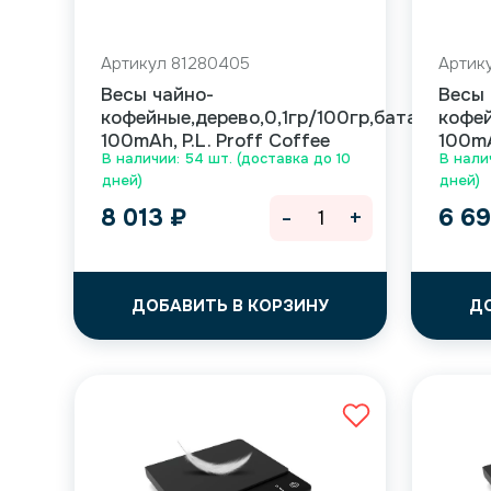
Артикул 81280405
Артик
Весы чайно-
Весы 
кофейные,дерево,0,1гр/100гр,батарейка
кофей
100mAh, P.L. Proff Coffee
100mA
В наличии: 54 шт. (доставка до 10
В нали
дней)
дней)
-
+
8 013
₽
6 6
ДОБАВИТЬ В КОРЗИНУ
Д