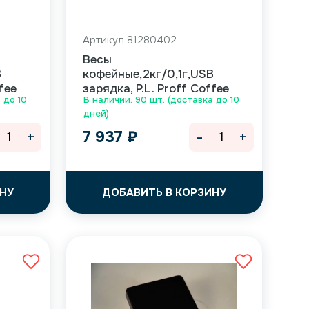
Артикул 81280402
Весы
B
кофейные,2кг/0,1г,USB
fee
зарядка, P.L. Proff Coffee
 до 10
В наличии: 90 шт. (доставка до 10
дней)
+
-
+
7 937
₽
НУ
ДОБАВИТЬ В КОРЗИНУ