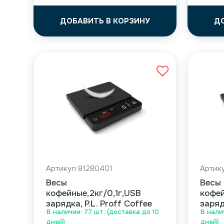
ДОБАВИТЬ В КОРЗИНУ
Д
Артикул 81280401
Артик
Весы
Весы
кофейные,2кг/0,1г,USB
кофей
зарядка, P.L. Proff Coffee
заряд
В наличии: 77 шт. (доставка до 10
В нали
дней)
дней)