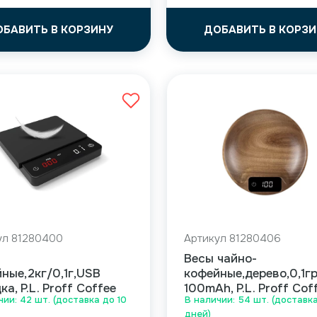
ОБАВИТЬ В КОРЗИНУ
ДОБАВИТЬ В КОРЗИ
ул 81280400
Артикул 81280406
Весы чайно-
ные,2кг/0,1г,USB
кофейные,дерево,0,1г
ка, P.L. Proff Coffee
100mAh, P.L. Proff Cof
чии: 42 шт. (доставка до 10
В наличии: 54 шт. (доставка
дней)