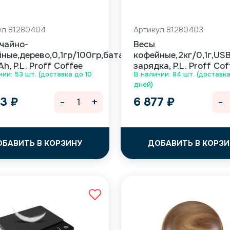
ул 81280404
Артикул 81280403
чайно-
Весы
ные,дерево,0,1гр/100гр,батарейка
кофейные,2кг/0,1г,US
h, P.L. Proff Coffee
зарядка, P.L. Proff Cof
чии: 53 шт. (доставка до 10
В наличии: 84 шт. (доставка
дней)
-
+
-
93
₽
6 877
₽
ОБАВИТЬ В КОРЗИНУ
ДОБАВИТЬ В КОРЗИ