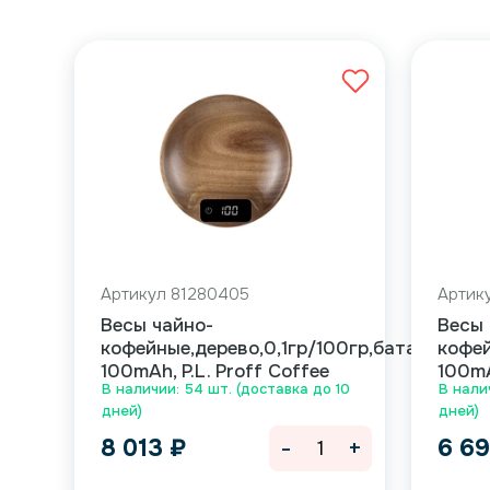
Артикул 81280405
Артик
Весы чайно-
Весы 
кофейные,дерево,0,1гр/100гр,батарейка
кофей
100mAh, P.L. Proff Coffee
100mA
В наличии: 54 шт. (доставка до 10
В нали
дней)
дней)
-
+
8 013
₽
6 6